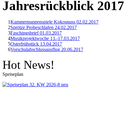
Jahresrückblick 2017
1
Kammerpuppenspiele Kokosnuss 02.02.2017
2
Sprötze Probeschlafen 24.02.2017
3
Faschingsbrief 01.03.2017
4
Musikprojektwoche 13.-17.03.2017
5
Osterfrühstück 13.04.2017
6
Vorschulabschlussausflug 20.06.2017
Hot News!
Speiseplan