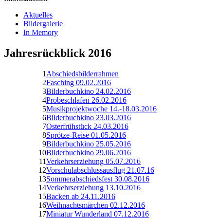
Aktuelles
Bildergalerie
In Memory
Jahresrückblick 2016
1
Abschiedsbilderrahmen
2
Fasching 09.02.2016
3
Bilderbuchkino 24.02.2016
4
Probeschlafen 26.02.2016
5
Musikprojektwoche 14.-18.03.2016
6
Bilderbuchkino 23.03.2016
7
Osterfrühstück 24.03.2016
8
Sprötze-Reise 01.05.2016
9
Bilderbuchkino 25.05.2016
10
Bilderbuchkino 29.06.2016
11
Verkehrserziehung 05.07.2016
12
Vorschulabschlussausflug 21.07.16
13
Sommerabschiedsfest 30.08.2016
14
Verkehrserziehung 13.10.2016
15
Backen ab 24.11.2016
16
Weihnachtsmärchen 02.12.2016
17
Miniatur Wunderland 07.12.2016